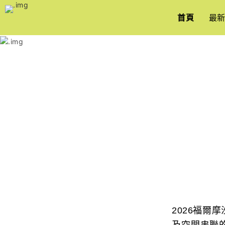
跳
到
首頁
最
主
要
內
容
2026福