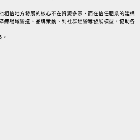
他相信地方發展的核心不在資源多寡，而在信任體系的建構
淬鍊場域營造、品牌策動、到社群經營等發展模型，協助各
長。
電通安吉斯集團偉視捷副總