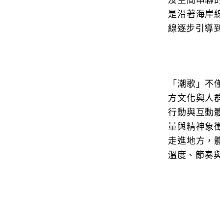
及空間串聯
是沿著海岸
線逐步引導
「潮歌」不
方文化與人
行動與互動
量與精神象
走進地方，
溫度、節奏