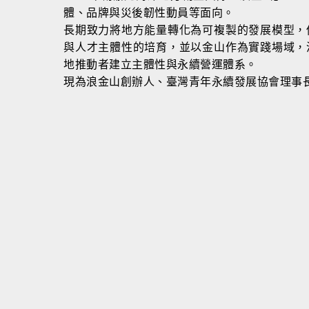
體、品牌與災後韌性動員等面向。
長期致力將地方能量轉化為可複製的發展模型，
與人才主體性的培育，並以金山作為實踐場域，
地推動者建立主體性與永續營運體系。
現為浪金山創辦人、臺灣青年永續發展協會理事
融（本質溝通事務所）
媒集團背景，曾任奧美廣告副理、意識型態廣告董事長特助、