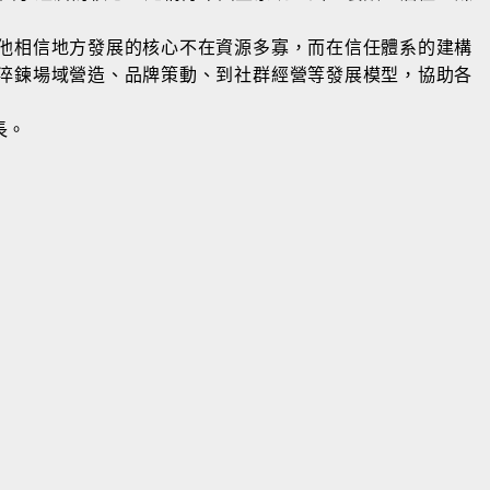
他相信地方發展的核心不在資源多寡，而在信任體系的建構
淬鍊場域營造、品牌策動、到社群經營等發展模型，協助各
長。
電通安吉斯集團偉視捷副總