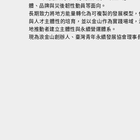
體、品牌與災後韌性動員等面向。
長期致力將地方能量轉化為可複製的發展模型，
與人才主體性的培育，並以金山作為實踐場域，
地推動者建立主體性與永續營運體系。
現為浪金山創辦人、臺灣青年永續發展協會理事
融（本質溝通事務所）
媒集團背景，曾任奧美廣告副理、意識型態廣告董事長特助、