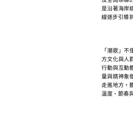
及空間串聯
是沿著海岸
線逐步引導
「潮歌」不
方文化與人
行動與互動
量與精神象
走進地方，
溫度、節奏