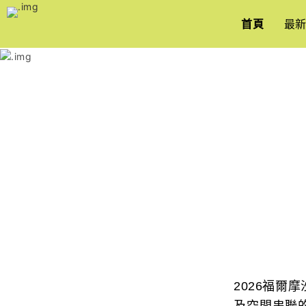
跳
到
首頁
最
主
要
內
容
2026福