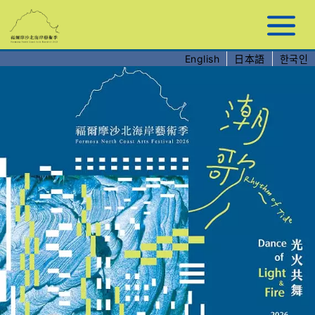
跳
到
主
要
English
日本語
한국인
內
容