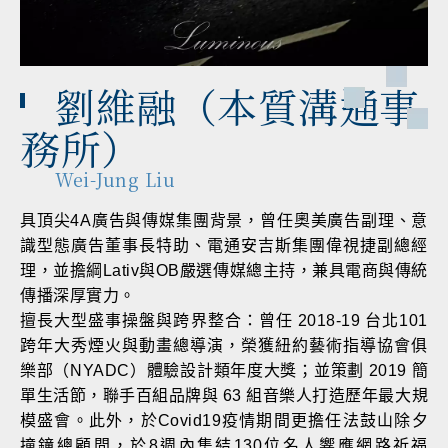
劉維融（本質溝通事
務所）
Wei-Jung Liu
具頂尖4A廣告與傳媒集團背景，曾任奧美廣告副理、意
識型態廣告董事長特助、電通安吉斯集團偉視捷副總經
理，並擔綱Lativ與OB嚴選傳媒總主持，兼具電商與傳統
傳播深厚實力。
擅長大型盛事操盤與跨界整合：曾任 2018-19 台北101
跨年大秀煙火與動畫總導演，榮獲紐約藝術指導協會俱
樂部（NYADC）體驗設計類年度大獎；並策劃 2019 簡
單生活節，聯手百組品牌與 63 組音樂人打造歷年最大規
模盛會。此外，於Covid19疫情期間更擔任法鼓山除夕
撞鐘總顧問，於8週內集結130位名人響應網路祈福