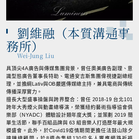
劉維融（本質溝通事
務所）
Wei-Jung Liu
具頂尖4A廣告與傳媒集團背景，曾任奧美廣告副理、意
識型態廣告董事長特助、電通安吉斯集團偉視捷副總經
理，並擔綱Lativ與OB嚴選傳媒總主持，兼具電商與傳統
傳播深厚實力。
擅長大型盛事操盤與跨界整合：曾任 2018-19 台北101
跨年大秀煙火與動畫總導演，榮獲紐約藝術指導協會俱
樂部（NYADC）體驗設計類年度大獎；並策劃 2019 簡
單生活節，聯手百組品牌與 63 組音樂人打造歷年最大規
模盛會。此外，於Covid19疫情期間更擔任法鼓山除夕
撞鐘總顧問，於8週內集結130位名人響應網路祈福