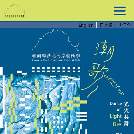
跳
到
主
要
English
日本語
한국인
內
容