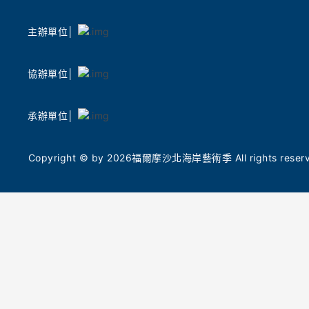
土地之美
聲光科技交織 AI 時代的聲音敘事
礴鼓樂撼
主辦單位│
除了動態活動,本次策展陣容強大。由 2026 臺
專業拉丁舞
灣燈會主燈「光沐- 世界的阿里山」前導操刀總
團」，帶
監姚仲涵老師,將於朱銘美術館及萬里山海芳園
演，以多
協辦單位│
進行現地影音創作。他將帶領現場民眾,沉浸在
民眾在夏
聲光與山巒共織的奇幻境相中,在自然與科技的
舞，表演後
共鳴中激發久違的感動,詳細場次資訊敬請鎖定
承辦單位│
的藝術對
「2026 福爾摩沙北海岸藝術季」官網、北觀處
臉書「幸福北海岸-北觀粉絲團」最新消息。此
國際金獎
Copyright © by 2026福爾摩沙北海岸藝術季 All rights reserve
外,藝術家梁海莎策劃的「山中藍曬」體驗工作
北觀處表
坊,以及由朱銘美術館團隊走入在地小學所執行
今年5月
的「光顯:日光藍曬紀錄」入校活動計畫,分別帶
（Tokyo 
領民眾及小學生透過藍曬手作,重新感受生命與
計金獎，
自然的脈絡,入校作品也將化身造型燈箱在展區
命能量。
與校園內共展。
命共振的
徵土地的
職人市集與毛線巨作 7/25 老梅社區溫暖開市
從海岸線
7 月 25 日(六)早上 10 點至下午 4 點,老梅社區
辨識度的
也將同步舉辦「創藝市集」,號召地方青年與職