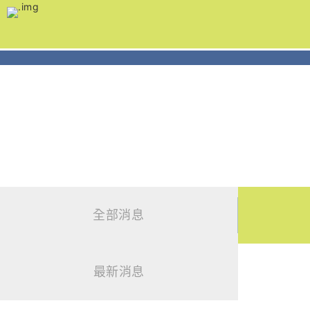
跳
到
主
要
內
容
新聞發佈
News
全部消息
最新消息