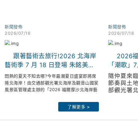
新聞發佈
新聞發佈
2026/07/16
2026/07/18
跟著藝術去旅行!2026 北海岸
202
藝術季 7 月 18 日登場 朱銘美術
「潮歌」7
館連兩週限時「免費入場」 倒數
京設計金
隨仲夏來
悶熱的夏天不知去哪?今年最潮夏日盛宴即將席
解鎖拉丁派對、聲光交織最潮山
入館
節奏與土
捲北海岸！由交通部觀光署北海岸及觀音山國家
風景區管理處主辦的「2026 福爾摩沙北海岸藝
部觀光署
海策展
術季」,以「潮歌—光火共舞」為題,將於 7 月
北觀處官網：
htps://www.northguan-
管理處（
北觀處官網
18 日晚間 7 點在朱銘美術館太極廣場盛大 開
nsa.gov.tw
「2026
nsa.gov.tw
了解更多 >
幕。
皇冠海岸觀光圈：
https://theme.northguan-
年以「潮
皇冠海岸觀
為了回饋藝術愛好者,主辦單位大方祭出期間限
nsa.gov.tw/crowncoast/
nsa.gov.tw/c
7月18日
定超強福利：7 月 18 日(六)及 7 月 25 日(六)
北觀粉絲團-幸福北海岸：
北觀粉
太極廣場
兩天傍晚 5 點 30 分起,朱銘美術館開放全館免
https://www.facebook.com/northguan/
https://www.
辦公室李
費入場！邀請全台民眾在全台最大的「戶外美術
2026 福爾摩沙北海岸藝術季網站：
2026福爾