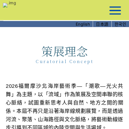
跳
到
主
要
English
日本語
한국인
內
容
策展理念
Curatorial Concept
2026福爾摩沙北海岸藝術季—「潮歌—光火共
舞」為主題，以「流域」作為策展及空間串聯的核
心脈絡，試圖重新思考人與自然、地方之間的關
係。本屆不再只是沿著海岸線規劃展覽，而是透過
河流、聚落、山海路徑與文化脈絡，將藝術動線逐
步引導到不同區域的內陸空間與生活場域。