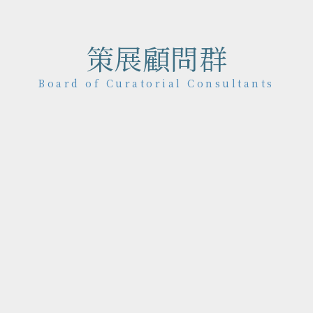
策展顧問群
Board of Curatorial Consultants
理論博士，現任國立臺北藝
。其職涯跨度極廣，曾任材
，並投入過考古研究。獨特