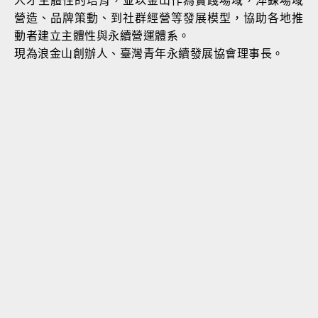
人才主體性的培育，並以金山作為實踐場域，淬鍊場域
營造、品牌策動、到社群經營等發展模型，協助各地推
動者建立主體性與永續營運體系。
現為浪金山創辦人、臺灣青年永續發展協會理事長。
本質溝通事
背景，曾任奧美廣告副理、意
通安吉斯集團偉視捷副總經
選傳媒總主持，兼具電商與傳統