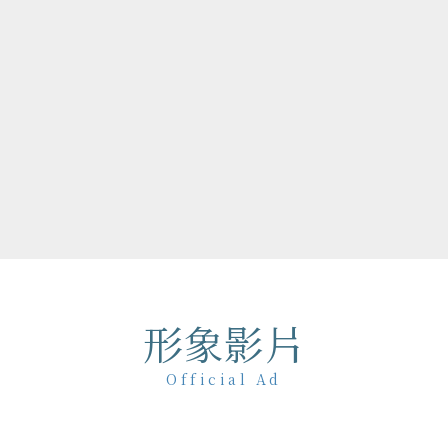
任 2018-19 台北101
，榮獲紐約藝術指導協會俱
年度大獎；並策劃 2019 簡
63 組音樂人打造歷年最大規
19疫情期間更擔任法鼓山除夕
130位名人響應網路祈福
力。
形象影片
Official Ad