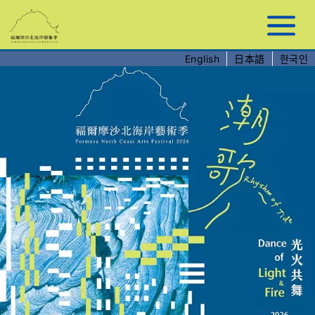
跳
到
主
要
English
日本語
한국인
內
容