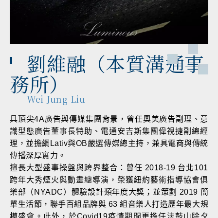
劉維融（本質溝通事
務所）
Wei-Jung Liu
具頂尖4A廣告與傳媒集團背景，曾任奧美廣告副理、意
識型態廣告董事長特助、電通安吉斯集團偉視捷副總經
理，並擔綱Lativ與OB嚴選傳媒總主持，兼具電商與傳統
傳播深厚實力。
擅長大型盛事操盤與跨界整合：曾任 2018-19 台北101
跨年大秀煙火與動畫總導演，榮獲紐約藝術指導協會俱
樂部（NYADC）體驗設計類年度大獎；並策劃 2019 簡
單生活節，聯手百組品牌與 63 組音樂人打造歷年最大規
模盛會。此外，於Covid19疫情期間更擔任法鼓山除夕