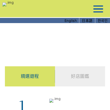
跳
到
主
要
English
日本語
한국인
內
容
體驗北海岸
Immersive Experience
精選遊程
好店圖鑑
1