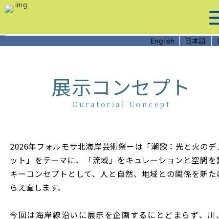
跳
到
主
要
English
日本語
內
容
展示コンセプト
Curatorial Concept
2026年フォルモサ北海岸芸術祭ーは「潮歌：光と火のデ
ット」をテーマに、「流域」をキュレーションと空間を
キーコンセプトとして、人と自然、地域との関係を新た
らえ直します。
今回は海岸線沿いに展示を企画するにとどまらず、川