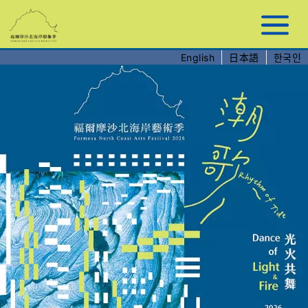
跳
到
主
要
English
日本語
한국인
內
容