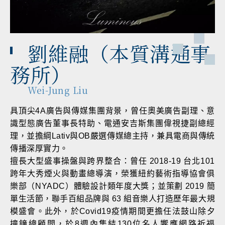
劉維融（本質溝通事
務所）
Wei-Jung Liu
具頂尖4A廣告與傳媒集團背景，曾任奧美廣告副理、意
識型態廣告董事長特助、電通安吉斯集團偉視捷副總經
理，並擔綱Lativ與OB嚴選傳媒總主持，兼具電商與傳統
傳播深厚實力。
擅長大型盛事操盤與跨界整合：曾任 2018-19 台北101
跨年大秀煙火與動畫總導演，榮獲紐約藝術指導協會俱
樂部（NYADC）體驗設計類年度大獎；並策劃 2019 簡
單生活節，聯手百組品牌與 63 組音樂人打造歷年最大規
模盛會。此外，於Covid19疫情期間更擔任法鼓山除夕
撞鐘總顧問，於8週內集結130位名人響應網路祈福