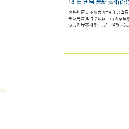
18 日登場 朱銘美術館連兩週限時「免費入
場」 倒數解鎖拉丁派
悶熱的夏天不知去哪?今年最潮
展
部觀光署北海岸及觀音山國家風景
沙北海岸藝術季」,以「潮歌—光火共
間 7 點在朱銘美術館太極廣場盛
北觀處官網：
htps://www.north
為了回饋藝術愛好者,主辦單位大
皇冠海岸觀光圈：
https://them
18 日(六)及 7 月 25 日(六)
nsa.gov.tw/crowncoast/
放全館免費入場！邀請全台民眾
北觀粉絲團-幸福北海岸：
著海風,一同參與光火共舞的夏夜
https://www.facebook.com/no
2026 福爾摩沙北海岸藝術季網
全台最大戶外美術館變身 Salsa
https://www.northcoastartsfe
打破傳統藝術展覽的靜態框架,
「火馬躍動—拉丁舞」體驗課程,專精
社交拉丁舞的他,將帶領從零基礎
月 18 日與 25 日夜間,朱銘
場樂團編制,燃燒盛夏熱情！
世界唯一「蹦火仔」奇景、百年
歷史在北海岸不再只是平面文字
路,帶領民眾漫步於百年魚路古道