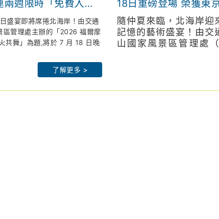
18日重磅登場 榮獲東
末夜間免費入館
對、聲光交織最潮山海策
隨仲夏來臨，北海岸迎
夏日盛宴即將席捲北海岸！由交通
記憶的藝術盛宴！由交
區管理處主辦的「2026 福爾摩
山國家風景區管理處
舞」為題,將於 7 月 18 日晚
大 開幕。
guan-nsa.gov.tw
「2026福爾摩沙北海
北觀處官網：
https://www.no
方祭出期間限定超強福利：7 月
e.northguan-
—光火共舞」為主題，於
皇冠海岸觀光圈
了解更多 >
兩天傍晚 5 點 30 分起,朱銘美術館開
在朱銘美術館太極廣場
nsa.gov.tw/crowncoast/
在全台最大的「戶外美術館」迎
北觀粉絲團
翔辦公室李主任清、新
派對。
rthguan/
https://www.facebook.com/
主任家寧、交通部觀光
站：
2026福爾摩沙北海岸藝術季
農村發展及水土保持署
 舞池!星空下的拉丁狂歡
stival.com
https://www.northcoastartsf
北市政府觀光旅遊局莊
日本海歸舞蹈名師郭韋志特別規劃
關、學校及多位協力藝
於熱情奔放的 Salsa(騷莎)及
襄盛舉。
到進階的舞者在星空下舞動。7
美術館將變身超級舞池,邀民眾伴隨現
開幕之夜，磅礴鼓樂與
7月18日（六）晚間7
魚路古道深度走讀
舞的場域，交通部觀光
!本次藝術季邀請在地文史老師帶
通部觀光署積極攜手地
與文化廟宇,沉浸在巷弄的靜謐美