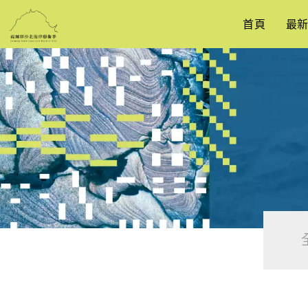
跳
到
首頁
最
主
要
內
容