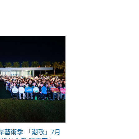
岸藝術季 「潮歌」7月