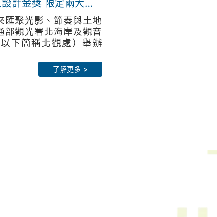
京設計金獎 限定兩大週
來匯聚光影、節奏與土地
通部觀光署北海岸及觀音
（以下簡稱北觀處）舉辦
岸藝術季」，今年以「潮歌
rthguan-nsa.gov.tw
7月18日（六）晚間7點
：
https://theme.northguan-
了解更多 >
盛大揭幕，立法委員廖先
-幸福北海岸：
北市議員白珮如辦公室許
northguan/
署王副署長圳宏、農業部
網站：
臺北分署朱秘書世文、新
estival.com
副局長榮哲等及各在地機
術家等貴賓蒞臨，同來共
光影交織
點，朱銘美術館化身火光共
署副署長王圳宏表示，交
方政府與在地業者，透過