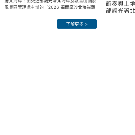
解鎖拉丁派對、聲光交織最潮山
捲北海岸！由交通部觀光署北海岸及觀音山國家
入館
節奏與土
風景區管理處主辦的「2026 福爾摩沙北海岸藝
海策展
部觀光署
術季」,以「潮歌—光火共舞」為題,將於 7 月
北觀處官網：
htps://www.northguan-
管理處（
北觀處官網
18 日晚間 7 點在朱銘美術館太極廣場盛大 開
nsa.gov.tw
「2026
了解更多 >
nsa.gov.tw
幕。
皇冠海岸觀光圈：
https://theme.northguan-
年以「潮
皇冠海岸觀
為了回饋藝術愛好者,主辦單位大方祭出期間限
nsa.gov.tw/crowncoast/
nsa.gov.tw/c
7月18日
定超強福利：7 月 18 日(六)及 7 月 25 日(六)
北觀粉絲團-幸福北海岸：
北觀粉
太極廣場
兩天傍晚 5 點 30 分起,朱銘美術館開放全館免
https://www.facebook.com/northguan/
https://www.
辦公室李
費入場！邀請全台民眾在全台最大的「戶外美術
2026 福爾摩沙北海岸藝術季網站：
2026福爾
辦公室許
館」迎著海風,一同參與光火共舞的夏夜派對。
https://www.northcoastartsfestival.com
https://www.
副署長圳
保持署臺
全台最大戶外美術館變身 Salsa 舞池!星空下的
政府觀光
拉丁狂歡
在地機關
打破傳統藝術展覽的靜態框架,日本海歸舞蹈名
貴賓蒞臨
師郭韋志特別規劃「火馬躍動—拉丁舞」體驗課
程,專精於熱情奔放的 Salsa(騷莎)及社交拉丁舞
的他,將帶領從零基礎到進階的舞者在星空下舞
動。7 月 18 日與 25 日夜間,朱銘美術館將變身
開幕之夜
超級舞池,邀民眾伴隨現場樂團編制,燃燒盛夏熱
7月18日
情！
化身火光
副署長王