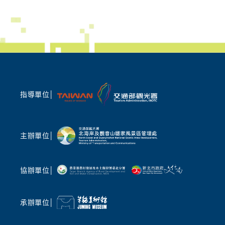
世界唯一「蹦火仔」奇景、百年魚路古道深度走
極攜手地
讀
術文化與
歷史在北海岸不再只是平面文字!本次藝術季邀
光內涵，
請在地文史老師帶路,帶領民眾漫步於百年魚路
在地」，
古道與文化廟宇,沉浸在巷弄的靜謐美好。更將
入體驗地
帶領民眾深度探查全台、也是世界唯一的「蹦火
入第四屆
仔」青鱗魚捕魚文化,用輕鬆、簡單卻深厚地展
持續強化
現地方魅力,共享前人與自然共生的智慧。
術家與旅
指導單位│
土地之美
聲光科技交織 AI 時代的聲音敘事
礴鼓樂撼
除了動態活動,本次策展陣容強大。由 2026 臺
專業拉丁舞
灣燈會主燈「光沐- 世界的阿里山」前導操刀總
主辦單位│
團」，帶
監姚仲涵老師,將於朱銘美術館及萬里山海芳園
演，以多
進行現地影音創作。他將帶領現場民眾,沉浸在
民眾在夏
聲光與山巒共織的奇幻境相中,在自然與科技的
協辦單位│
舞，表演後
共鳴中激發久違的感動,詳細場次資訊敬請鎖定
的藝術對
「2026 福爾摩沙北海岸藝術季」官網、北觀處
臉書「幸福北海岸-北觀粉絲團」最新消息。此
承辦單位│
國際金獎
外,藝術家梁海莎策劃的「山中藍曬」體驗工作
北觀處表
坊,以及由朱銘美術館團隊走入在地小學所執行