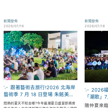
新聞發佈
新聞發佈
2026/07/16
2026/07/18
跟著藝術去旅行!2026 北海岸
202
藝術季 7 月 18 日登場 朱銘美術
「潮歌」7
館連兩週限時「免費入場」 倒數
京設計金
悶熱的夏天不知去哪?今年最潮夏日盛宴即將席
隨仲夏來