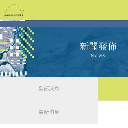
跳
到
主
要
內
容
新聞發佈
News
全部消息
最新消息