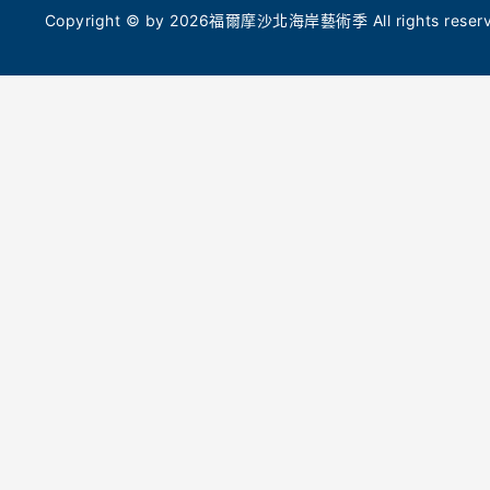
的「光顯:日光藍曬紀錄」入校活動計畫,分別帶
今年5月
Copyright © by 2026福爾摩沙北海岸藝術季 All rights reserve
領民眾及小學生透過藍曬手作,重新感受生命與
（Tokyo 
自然的脈絡,入校作品也將化身造型燈箱在展區
計金獎，
與校園內共展。
命能量。
命共振的
職人市集與毛線巨作 7/25 老梅社區溫暖開市
徵土地的
7 月 25 日(六)早上 10 點至下午 4 點,老梅社區
從海岸線
也將同步舉辦「創藝市集」,號召地方青年與職
辨識度的
人擺攤展演,值得一提的是多位毛線手作人在
計深度的
「老梅站」公車亭打造了共創作品—「微光停
靠-加溫的等待」,透過溫潤的手感編織,邀請民眾
在地共創
同來回味母親雙掌帶來的暖心記憶。北觀處表
多組藝術
示,今年藝術季展期將持續至 9 月 27 日(日)
屆「在地
止。除了上述精彩活動,期間限定還有集章送好
題核心，
禮、社群拍照打卡抽獎、拓印體驗工作坊和一日
《水體_25
藝術深度之旅等豐富周邊活動。名額有限,邀請
隊的《天
全台民眾持續關注藝術季及北觀處官網,跟隨
技進行互
「潮歌」腳步,創造專屬自己的「光火共舞」。
火純青》、
等待》與
【活動資訊】
磚、編織
• 開幕式時間：2026 年 7 月 18 日(六)19:00