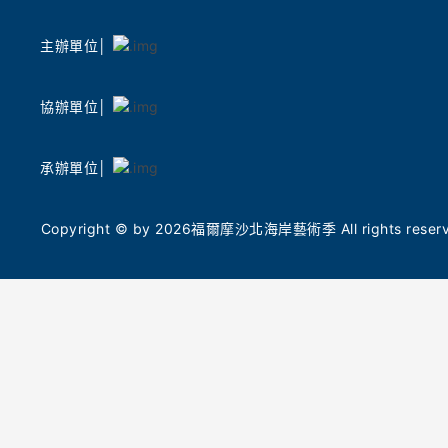
土地之美
聲光科技交織 AI 時代的聲音敘事
礴鼓樂撼
主辦單位│
除了動態活動,本次策展陣容強大。由 2026 臺
專業拉丁舞
灣燈會主燈「光沐- 世界的阿里山」前導操刀總
團」，帶
監姚仲涵老師,將於朱銘美術館及萬里山海芳園
演，以多
協辦單位│
進行現地影音創作。他將帶領現場民眾,沉浸在
民眾在夏
聲光與山巒共織的奇幻境相中,在自然與科技的
舞，表演後
共鳴中激發久違的感動,詳細場次資訊敬請鎖定
承辦單位│
的藝術對
「2026 福爾摩沙北海岸藝術季」官網、北觀處
臉書「幸福北海岸-北觀粉絲團」最新消息。此
國際金獎
Copyright © by 2026福爾摩沙北海岸藝術季 All rights reserve
外,藝術家梁海莎策劃的「山中藍曬」體驗工作
北觀處表
坊,以及由朱銘美術館團隊走入在地小學所執行
今年5月
的「光顯:日光藍曬紀錄」入校活動計畫,分別帶
（Tokyo 
領民眾及小學生透過藍曬手作,重新感受生命與
計金獎，
自然的脈絡,入校作品也將化身造型燈箱在展區
命能量。
與校園內共展。
命共振的
徵土地的
職人市集與毛線巨作 7/25 老梅社區溫暖開市
從海岸線
7 月 25 日(六)早上 10 點至下午 4 點,老梅社區
辨識度的
也將同步舉辦「創藝市集」,號召地方青年與職