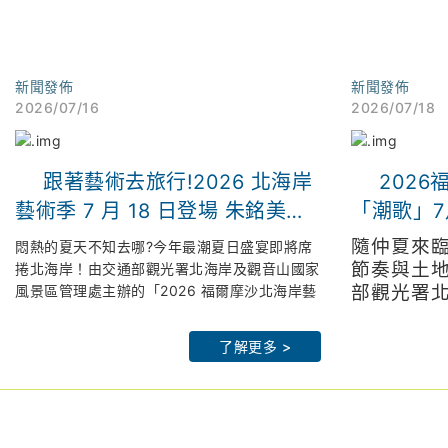
新聞發佈
新聞發佈
2026/07/16
2026/07/18
跟著藝術去旅行!2026 北海岸
202
藝術季 7 月 18 日登場 朱銘美術
「潮歌」7
館連兩週限時「免費入場」 倒數
京設計金
隨仲夏來
悶熱的夏天不知去哪?今年最潮夏日盛宴即將席
解鎖拉丁派對、聲光交織最潮山
入館
節奏與土
捲北海岸！由交通部觀光署北海岸及觀音山國家
風景區管理處主辦的「2026 福爾摩沙北海岸藝
部觀光署
海策展
術季」,以「潮歌—光火共舞」為題,將於 7 月
北觀處官網：
htps://www.northguan-
管理處（
北觀處官網
18 日晚間 7 點在朱銘美術館太極廣場盛大 開
nsa.gov.tw
「2026
nsa.gov.tw
了解更多 >
幕。
皇冠海岸觀光圈：
https://theme.northguan-
年以「潮
皇冠海岸觀
為了回饋藝術愛好者,主辦單位大方祭出期間限
nsa.gov.tw/crowncoast/
nsa.gov.tw/c
7月18日
定超強福利：7 月 18 日(六)及 7 月 25 日(六)
北觀粉絲團-幸福北海岸：
北觀粉
太極廣場
兩天傍晚 5 點 30 分起,朱銘美術館開放全館免
https://www.facebook.com/northguan/
https://www.
辦公室李
費入場！邀請全台民眾在全台最大的「戶外美術
2026 福爾摩沙北海岸藝術季網站：
2026福爾