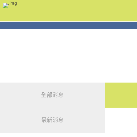
跳
到
主
要
內
容
新聞發佈
News
全部消息
最新消息