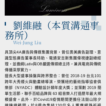
劉維融（本質溝通事
務所）
Wei-Jung Liu
具頂尖4A廣告與傳媒集團背景，曾任奧美廣告副理、意
識型態廣告董事長特助、電通安吉斯集團偉視捷副總經
理，並擔綱Lativ與OB嚴選傳媒總主持，兼具電商與傳統
傳播深厚實力。
擅長大型盛事操盤與跨界整合：曾任 2018-19 台北101
跨年大秀煙火與動畫總導演，榮獲紐約藝術指導協會俱
樂部（NYADC）體驗設計類年度大獎；並策劃 2019 簡
單生活節，聯手百組品牌與 63 組音樂人打造歷年最大規
模盛會。此外，於Covid19疫情期間更擔任法鼓山除夕
撞鐘總顧問，於8週內集結130位名人響應網路祈福