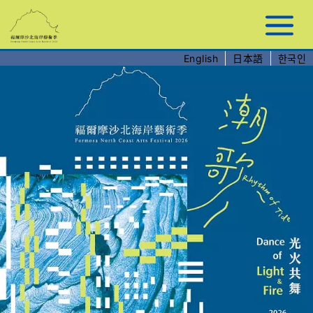
跳
到
主
要
English
日本語
한국인
內
容