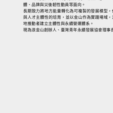
體、品牌與災後韌性動員等面向。
長期致力將地方能量轉化為可複製的發展模型，
與人才主體性的培育，並以金山作為實踐場域，
地推動者建立主體性與永續營運體系。
現為浪金山創辦人、臺灣青年永續發展協會理事
融（本質溝通事務所）
媒集團背景，曾任奧美廣告副理、意識型態廣告董事長特助、