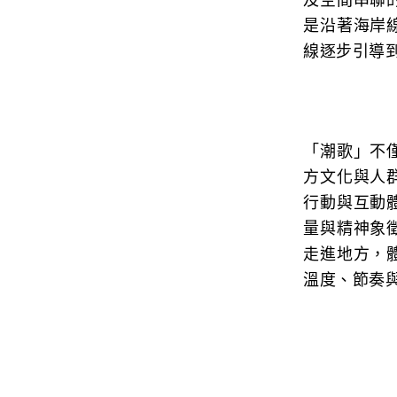
及空間串聯
是沿著海岸
線逐步引導
「潮歌」不
方文化與人
行動與互動
量與精神象
走進地方，
溫度、節奏