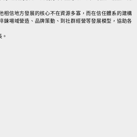
他相信地方發展的核心不在資源多寡，而在信任體系的建構
淬鍊場域營造、品牌策動、到社群經營等發展模型，協助各
長。
電通安吉斯集團偉視捷副總