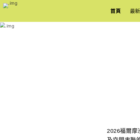
跳
到
首頁
最
主
要
內
容
2026福