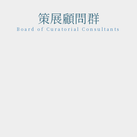
策展顧問群
Board of Curatorial Consultants
理論博士，現任國立臺北藝
。其職涯跨度極廣，曾任材
，並投入過考古研究。獨特
耕文化經濟學與當代藝術環