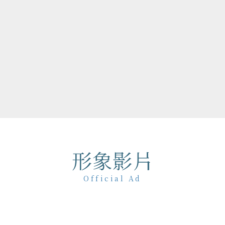
任 2018-19 台北101
，榮獲紐約藝術指導協會俱
年度大獎；並策劃 2019 簡
63 組音樂人打造歷年最大規
19疫情期間更擔任法鼓山除夕
130位名人響應網路祈福
力。
形象影片
Official Ad