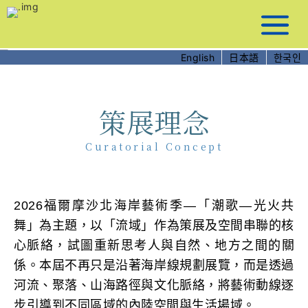
跳
到
主
要
English
日本語
한국인
內
容
策展理念
Curatorial Concept
2026福爾摩沙北海岸藝術季—「潮歌—光火共
舞」為主題，以「流域」作為策展及空間串聯的核
心脈絡，試圖重新思考人與自然、地方之間的關
係。本屆不再只是沿著海岸線規劃展覽，而是透過
河流、聚落、山海路徑與文化脈絡，將藝術動線逐
步引導到不同區域的內陸空間與生活場域。