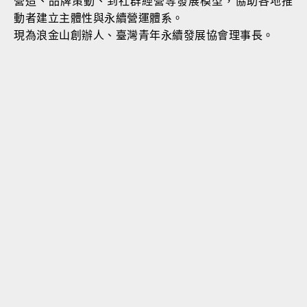
營造、品牌策動、到社群經營等發展模型，協助各地推
動者建立主體性與永續營運體系。
現為浪金山創辦人、臺灣青年永續發展協會理事長。
本質溝通事
背景，曾任奧美廣告副理、意
通安吉斯集團偉視捷副總經
選傳媒總主持，兼具電商與傳統