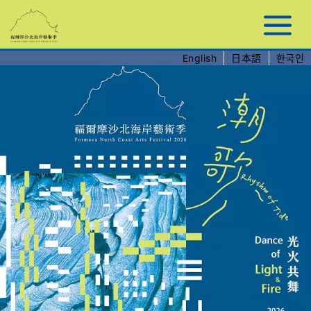
跳
到
主
要
English
日本語
한국인
內
容