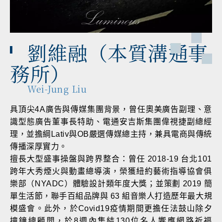
劉維融（本質溝通事
務所）
Wei-Jung Liu
具頂尖4A廣告與傳媒集團背景，曾任奧美廣告副理、意
識型態廣告董事長特助、電通安吉斯集團偉視捷副總經
理，並擔綱Lativ與OB嚴選傳媒總主持，兼具電商與傳統
傳播深厚實力。
擅長大型盛事操盤與跨界整合：曾任 2018-19 台北101
跨年大秀煙火與動畫總導演，榮獲紐約藝術指導協會俱
樂部（NYADC）體驗設計類年度大獎；並策劃 2019 簡
單生活節，聯手百組品牌與 63 組音樂人打造歷年最大規
模盛會。此外，於Covid19疫情期間更擔任法鼓山除夕
撞鐘總顧問，於8週內集結130位名人響應網路祈福