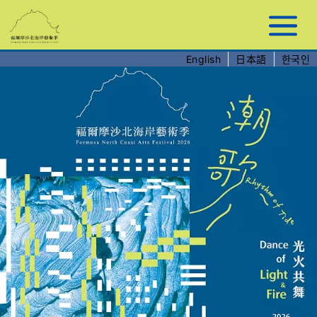
跳
到
主
要
English
日本語
한국인
內
容