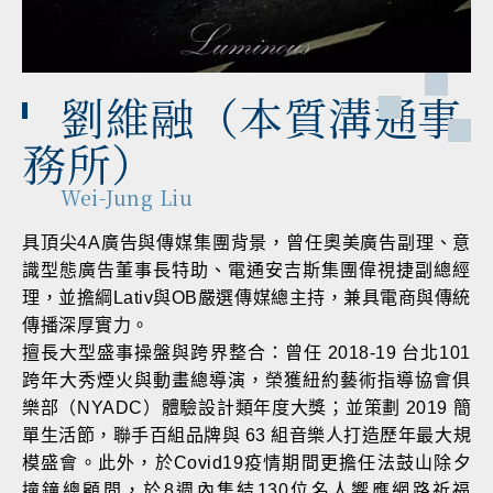
劉維融（本質溝通事
務所）
Wei-Jung Liu
具頂尖4A廣告與傳媒集團背景，曾任奧美廣告副理、意
識型態廣告董事長特助、電通安吉斯集團偉視捷副總經
理，並擔綱Lativ與OB嚴選傳媒總主持，兼具電商與傳統
傳播深厚實力。
擅長大型盛事操盤與跨界整合：曾任 2018-19 台北101
跨年大秀煙火與動畫總導演，榮獲紐約藝術指導協會俱
樂部（NYADC）體驗設計類年度大獎；並策劃 2019 簡
單生活節，聯手百組品牌與 63 組音樂人打造歷年最大規
模盛會。此外，於Covid19疫情期間更擔任法鼓山除夕
撞鐘總顧問，於8週內集結130位名人響應網路祈福